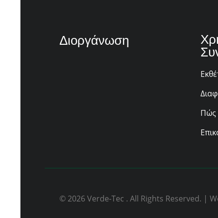
Χρ
Διοργάνωση
Συ
Εκθέ
Διαφ
Πώς 
Επικ
© 2026 Verde-Tec . All Rights Reserved. 