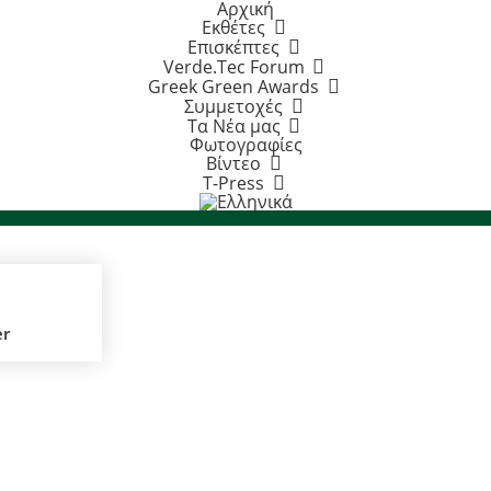
Αρχική
Εκθέτες
Επισκέπτες
Verde.Tec Forum
Greek Green Awards
Συμμετοχές
Τα Νέα μας
Φωτογραφίες
Βίντεο
T-Press
er
Εργοληπτικόν βήμα ΠΕΣΕΔΕ
Συμμετοχές Verde-tec 2022
ς
Το ΕΡΓΟΛΗΠΤΙΚΟΝ ΒΗΜΑ εκδίδεται από
το 1947 και την επιμέλεια της
Σ
αρθρογραφίας την έχει
Τ