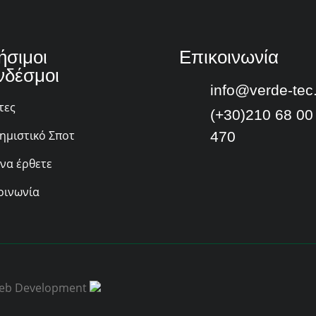
ήσιμοι
Επικοινωνία
νδέσμοι
info@verde-tec
τες
(+30)210 68 00
ημιστικό Σποτ
470
να έρθετε
οινωνία
| Web Development