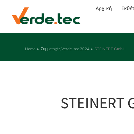
Αρχική
Εκθέ
Home
Συμμετοχές Verde-tec 2024
STEINERT GmbH
You are here:
STEINERT