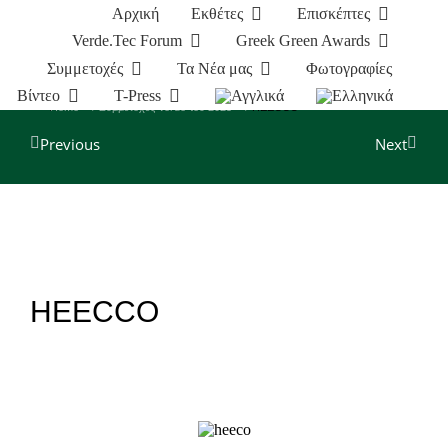
Αρχική
Εκθέτες
Επισκέπτες
Verde.Tec Forum
Greek Green Awards
Συμμετοχές
Τα Νέα μας
Φωτογραφίες
Βίντεο
T-Press
You are here:
Home
Συμμετοχές Verde-tec 2025
HEECCO
Previous
Next
HEECCO