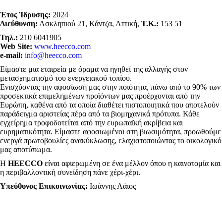
Έτος Ίδρυσης:
2024
Διεύθυνση:
Ασκληπιού 21, Κάντζα, Αττική,
Τ.Κ.:
153 51
Τηλ.:
210 6041905
Web Site:
www.heecco.com
e-mail:
info@heecco.com
Είμαστε μια εταιρεία με όραμα να ηγηθεί της αλλαγής στον
μετασχηματισμό του ενεργειακού τοπίου.
Ενισχύοντας την αφοσίωσή μας στην ποιότητα, πάνω από το 90% των
προσεκτικά επιμελημένων προϊόντων μας προέρχονται από την
Ευρώπη, καθένα από τα οποία διαθέτει πιστοποιητικά που αποτελούν
παράδειγμα αριστείας πέρα από τα βιομηχανικά πρότυπα. Κάθε
εγχείρημα τροφοδοτείται από την ευρωπαϊκή ακρίβεια και
ευρηματικότητα. Είμαστε αφοσιωμένοι στη βιωσιμότητα, προωθούμε
ενεργά πρωτοβουλίες ανακύκλωσης, ελαχιστοποιώντας το οικολογικό
μας αποτύπωμα.
Η
HEECCO
είναι αφιερωμένη σε ένα μέλλον όπου η καινοτομία και
η περιβαλλοντική συνείδηση πάνε χέρι-χέρι.
Yπεύθυνος Επικοινωνίας:
Ιωάννης Λάιος