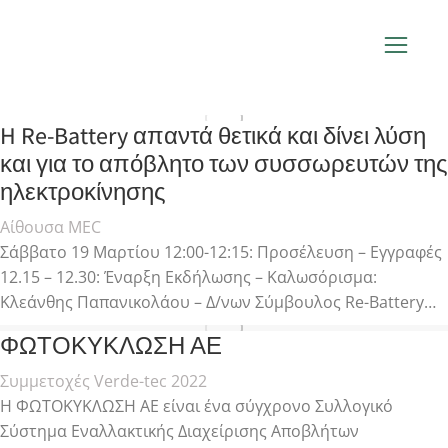
You are here:
Home
Author:
verdadmin
H Re-Battery απαντά θετικά και δίνει λύση
και για το απόβλητο των συσσωρευτών της
ηλεκτροκίνησης
Αίθουσα MEC
Σάββατο 19 Μαρτίου 12:00-12:15: Προσέλευση – Εγγραφές
12.15 – 12.30: Έναρξη Εκδήλωσης – Καλωσόρισμα:
Κλεάνθης Παπανικολάου – Δ/νων Σύμβουλος Re-Battery…
ΦΩΤΟΚΥΚΛΩΣΗ ΑΕ
Συμμετοχές Verde-tec 2022
Η ΦΩΤΟΚΥΚΛΩΣΗ ΑΕ είναι ένα σύγχρονο Συλλογικό
Σύστημα Εναλλακτικής Διαχείρισης Αποβλήτων