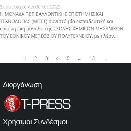
Συμμετοχές Verde-tec 2022
Η ΜΟΝΑΔΑ ΠΕΡΙΒΑΛΛΟΝΤΙΚΗΣ ΕΠΙΣΤΗΜΗΣ ΚΑΙ
ΤΕΧΝΟΛΟΓΙΑΣ (ΜΠΕΤ) συνιστά μία εκπαιδευτική και
ερευνητική μονάδα της ΣΧΟΛΗΣ ΧΗΜΙΚΩΝ ΜΗΧΑΝΙΚΩΝ
ΤΟΥ ΕΘΝΙΚΟΥ ΜΕΤΣΟΒΙΟΥ ΠΟΛΥΤΕΧΝΕΙΟΥ, με πλέον…
1
2
3
4
5
…
13
→
Διοργάνωση
Χρήσιμοι Συνδέσμοι