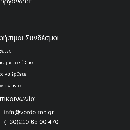
ιοργάνωση
ρήσιμοι Συνδέσμοι
θέτες
αφημιστικό Σποτ
ς να έρθετε
ικοινωνία
πικοινωνία
info@verde-tec.gr
(+30)210 68 00 470