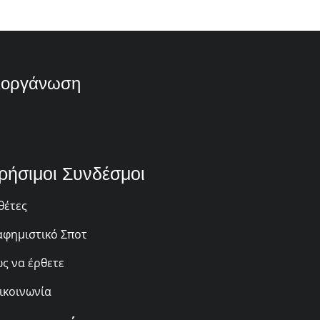
ιοργάνωση
ρήσιμοι Συνδέσμοι
θέτες
αφημιστικό Σποτ
ς να έρθετε
ικοινωνία