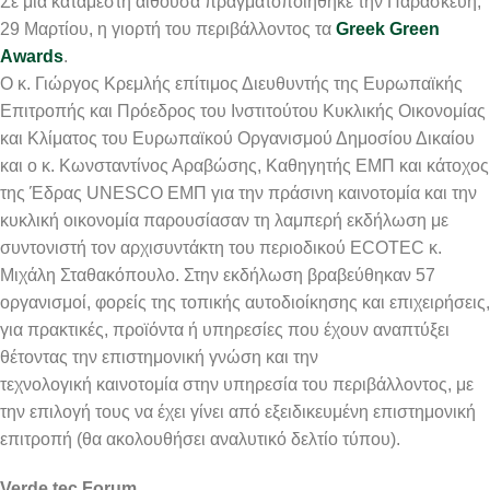
Σε μία κατάμεστη αίθουσα πραγματοποιήθηκε την Παρασκευή,
29 Μαρτίου, η γιορτή του περιβάλλοντος τα
Greek Green
Awards
.
Ο κ. Γιώργος Κρεμλής επίτιμος Διευθυντής της Ευρωπαϊκής
Επιτροπής και Πρόεδρος του Ινστιτούτου Κυκλικής Οικονομίας
και Κλίματος του Ευρωπαϊκού Οργανισμού Δημοσίου Δικαίου
και ο κ. Κωνσταντίνος Αραβώσης, Καθηγητής ΕΜΠ και κάτοχος
της Έδρας UNESCO ΕΜΠ για την πράσινη καινοτομία και την
κυκλική οικονομία παρουσίασαν τη λαμπερή εκδήλωση με
συντονιστή τον αρχισυντάκτη του περιοδικού ECOTEC κ.
Μιχάλη Σταθακόπουλο. Στην εκδήλωση βραβεύθηκαν 57
οργανισμοί, φορείς της τοπικής αυτοδιοίκησης και επιχειρήσεις,
για πρακτικές, προϊόντα ή υπηρεσίες που έχουν αναπτύξει
θέτοντας την επιστημονική γνώση και την
τεχνολογική καινοτομία στην υπηρεσία του περιβάλλοντος, με
την επιλογή τους να έχει γίνει από εξειδικευμένη επιστημονική
επιτροπή (θα ακολουθήσει αναλυτικό δελτίο τύπου).
Verde.tec Forum