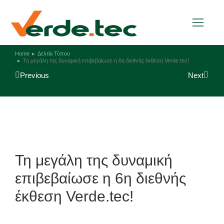
Home
Δελτία Τύπου
You are here:
Τη μεγάλη της δυναμική επιβεβαίωσε η 6η διεθνής έκθεση Verde.tec!
Previous
Next
Τη μεγάλη της δυναμική
επιβεβαίωσε η 6η διεθνής
έκθεση Verde.tec!