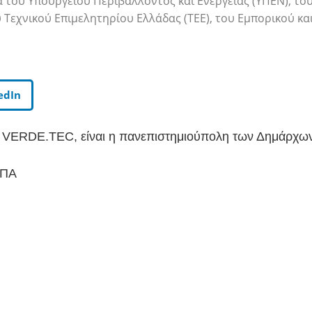
α του Υπουργείου Περιβάλλοντος και Ενέργειας (ΥΠΕΝ), το
 Τεχνικού Επιμελητηρίου Ελλάδας (ΤΕΕ), του Εμπορικού κα
edIn
VERDE.TEC, είναι η πανεπιστημιούπολη των Δημάρχω
ΗΠΑ