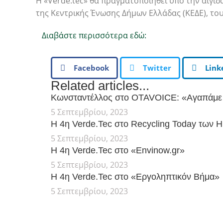
H «Verde.tec» θα πραγματοποιηθεί υπό την αιγίδ
της Κεντρικής Ένωσης Δήμων Ελλάδας (ΚΕΔΕ), του
Διαβάστε περισσότερα εδώ:
Facebook
Twitter
Link
Related articles...
Κωνσταντέλλος στο OTAVOICE: «Αγαπάμε 
5 Σεπτεμβρίου, 2023
Η 4η Verde.Tec στο Recycling Today των 
5 Σεπτεμβρίου, 2023
Η 4η Verde.Tec στο «Envinow.gr»
5 Σεπτεμβρίου, 2023
Η 4η Verde.Tec στο «Εργοληπτικόν Βήμα»
5 Σεπτεμβρίου, 2023