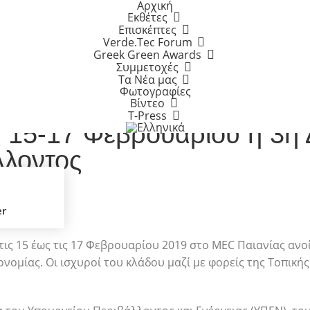
Αρχική
Εκθέτες
Επισκέπτες
PREVIOUS
Verde.Tec Forum
 η 3η Διεθνής Έκθεση
Greek Green Awards
Συμμετοχές
Τα Νέα μας
Φωτογραφίες
Βίντεο
T-Press
ις 15-17 Φεβρουαρίου η 3η
λλοντος
er
τις 15 έως τις 17 Φεβρουαρίου 2019 στο MEC Παιανίας ανοί
ονομίας. Οι ισχυροί του κλάδου μαζί με φορείς της Τοπική