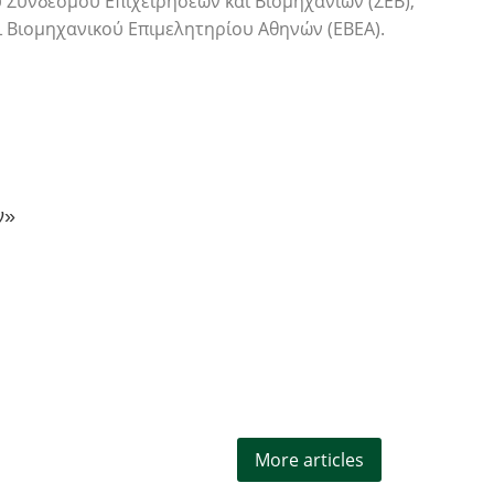
υ Συνδέσμου Επιχειρήσεων και Βιομηχανιών (ΣΕΒ),
ι Βιομηχανικού Επιμελητηρίου Αθηνών (ΕΒΕΑ).
ν»
More articles