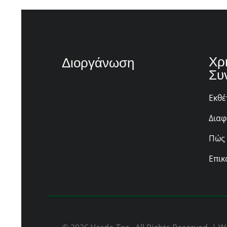
Χρ
Διοργάνωση
Συ
Εκθέ
Διαφ
Πώς 
Επικ