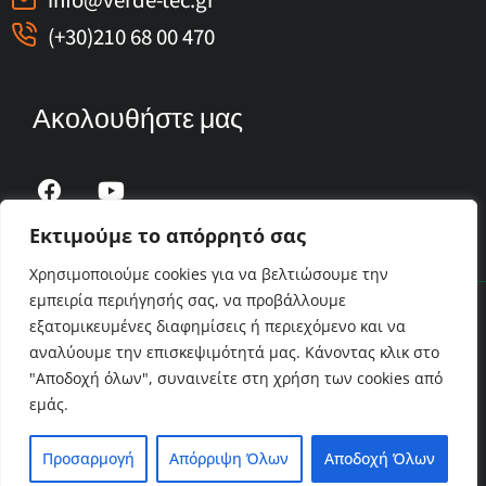
(+30)210 68 00 470
Ακολουθήστε μας
Εκτιμούμε το απόρρητό σας
Χρησιμοποιούμε cookies για να βελτιώσουμε την
Πολιτική Απορρήτου
εμπειρία περιήγησής σας, να προβάλλουμε
εξατομικευμένες διαφημίσεις ή περιεχόμενο και να
αναλύουμε την επισκεψιμότητά μας. Κάνοντας κλικ στο
© 2026 Verde-Tec . All Rights Reserved. | Web
"Αποδοχή όλων", συναινείτε στη χρήση των cookies από
εμάς.
Development
Προσαρμογή
Απόρριψη Όλων
Αποδοχή Όλων
This site is protected by reCAPTCHA and the Google