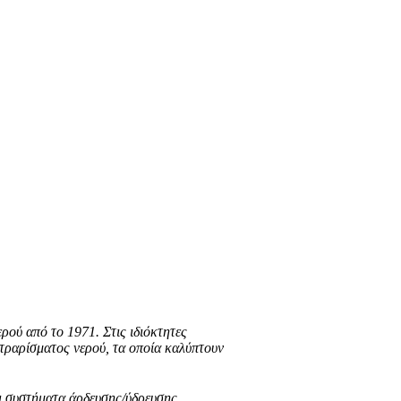
ρού από το 1971. Στις ιδιόκτητες
τραρίσματος νερού, τα οποία καλύ
πτουν
ι συστήματα άρδευσης/ύδρευσης.