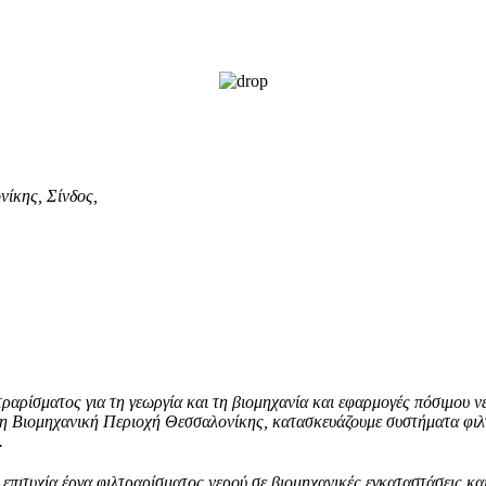
ίκης, Σίνδος,
αρίσματος για τη γεωργία και
τη βιομηχανία και εφαρμογές πόσιμου νε
στη Βιομηχανική Περιοχή Θεσσα
λονίκης, κατασκευάζουμε συστήματα φιλ
.
 επιτυχία έργα φιλτραρίσματος
νερού σε βιομηχανικές εγκαταστάσεις κα