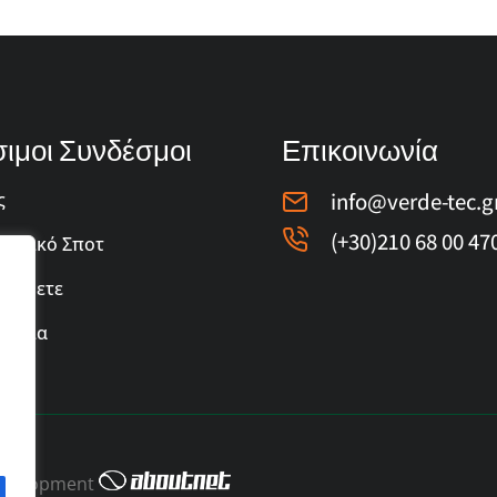
ιμοι Συνδέσμοι
Επικοινωνία
info@verde-tec.g
ς
(+30)210 68 00 47
ιστικό Σποτ
 έρθετε
νωνία
 Development