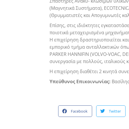
Σπαστήρες Ανακυ- κλώσιμων υλικών
(Μαγνητικά Συστήματα), ECOTECNICA
(Θρυμματιστές και Απογυμνωτές καλ
Επίσης, στις ιδιόκτητες εγκαταστά
ποιοτικά μεταχειρισμένα μηχανήμα
Η επιχείρηση δραστηριοποιείται κα
εμπορικό τμήμα ανταλλακτικών όπω
PARKER HANΝIFIN (VOLVO-VOAC, DEN
συνεργασία με πολλούς, ιταλικούς κυ
Η επιχείρηση διαθέτει 2 κινητά σ
Yπεύθυνος Επικοινωνίας:
Βασίλη
Facebook
Twitter