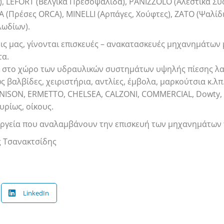
), LEFORT (Βελγικά Πρεσοψάλιδα), PANIZZOLO (Αλεστικά Συ
 (Πρέσες ORCA), MINELLI (Αρπάγες, Χούφτες), ZATO (Ψαλί
ωδίων).
σεις μας, γίνονται επισκευές – ανακατασκευές μηχανημάτων
τα.
ι στο χώρο των υδραυλικών συστημάτων υψηλής πίεσης λαδ
ς βαλβίδες, χειριστήρια, αντλίες, έμβολα, μαρκούτσια κ.λ
ISON, ERMETTO, CHELSEA, CALZONI, COMMERCIAL, Dowty, T
ρίως, οίκους.
υνεργεία που αναλαμβάνουν την επισκευή των μηχανημάτων
ς Τσανακτσίδης
LinkedIn