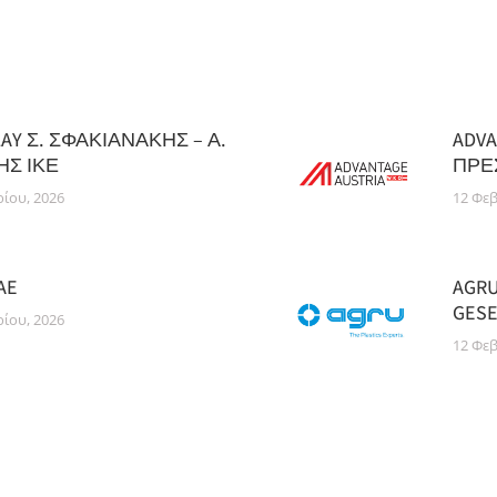
AY Σ. ΣΦΑΚΙΑΝΑΚΗΣ – Α.
ADVA
Σ ΙΚΕ
ΠΡΕ
ίου, 2026
12 Φε
AE
AGR
GESE
ίου, 2026
12 Φε