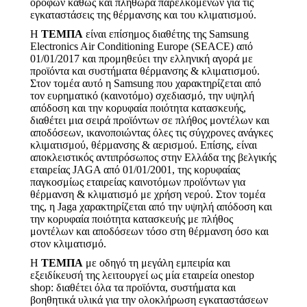
ορόφων καθώς και πληθώρα παρελκόμενων για τις
εγκαταστάσεις της θέρμανσης και του κλιματισμού.
Η
ΤΕΜΠΑ
είναι επίσημος διαθέτης της Samsung
Electronics Air Conditioning Europe (SEACE) από
01/01/2017 και προμηθεύει την ελληνική αγορά με
προϊόντα και συστήματα θέρμανσης & κλιματισμού.
Στον τομέα αυτό η Samsung που χαρακτηρίζεται από
τον ευρηματικό (καινοτόμο) σχεδιασμό, την υψηλή
απόδοση και την κορυφαία ποιότητα κατασκευής,
διαθέτει μια σειρά προϊόντων σε πλήθος μοντέλων και
αποδόσεων, ικανοποιώντας όλες τις σύγχρονες ανάγκες
κλιματισμού, θέρμανσης & αερισμού. Επίσης, είναι
αποκλειστικός αντιπρόσωπος στην Ελλάδα της βελγικής
εταιρείας JAGA από 01/01/2001, της κορυφαίας
παγκοσμίως εταιρείας καινοτόμων προϊόντων για
θέρμανση & κλιματισμό με χρήση νερού. Στον τομέα
της, η Jaga χαρακτηρίζεται από την υψηλή απόδοση και
την κορυφαία ποιότητα κατασκευής με πλήθος
μοντέλων και αποδόσεων τόσο στη θέρμανση όσο και
στον κλιματισμό.
Η
ΤΕΜΠΑ
με οδηγό τη μεγάλη εμπειρία και
εξειδίκευσή της λειτουργεί ως μία εταιρεία onestop
shop: διαθέτει όλα τα προϊόντα, συστήματα και
βοηθητικά υλικά για την ολοκλήρωση εγκαταστάσεων