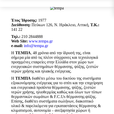
Έτος Ίδρυσης:
1977
Διεύθυνση:
Πεύκων 126, Ν. Ηράκλειο, Αττική,
Τ.Κ.:
141 22
Τηλ.:
210 2844888
Web Site:
www.tempa.gr
e-mail:
info@tempa.gr
Η
ΤΕΜΠΑ
, 48 χρόνια από την ίδρυσή της, είναι
σήμερα μία από τις πλέον σύγχρονες και τεχνολογικά
προηγμένες εταιρείες στην Ελλάδα στον χώρο των
ενεργειακών συστημάτων θέρμανσης, ψύξης, ζεστών
νερών χρήσης και ηλιακής ενέργειας.
Η
ΤΕΜΠΑ
διαθέτει μέσω του δικτύου της συστήματα
εξοικονόμησης ενέργειας για το σπίτι και την επιχείρηση
και ενεργειακά προϊόντα θέρμανσης, ψύξης, ζεστών
νερών χρήσης, ηλιοθερμίας καθώς και όλων των τύπων
θερμαντικών σωμάτων & F.C.Us θέρμανσης-ψύξης.
Επίσης, διαθέτει συστήματα σωλήνων, διακοπτικό
υλικό & παρελκόμενα για εγκαταστάσεις θέρμανσης &
κλιματισμού, αυτονομία – ανεξαρτησία χώρων ή