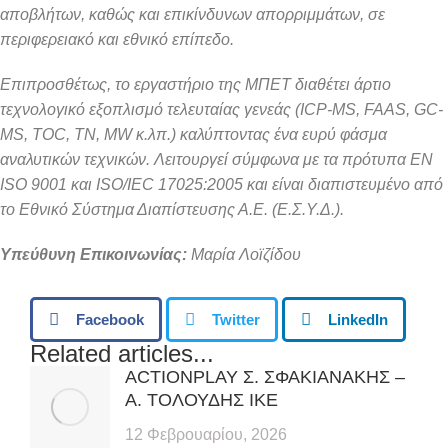
αποβλήτων, καθώς και επικίνδυνων απορριμμάτων, σε
περιφερειακό
και εθνικό επίπεδο.
Επιπροσθέτως, το εργαστήριο της ΜΠΕΤ διαθέτει άρτιο
τεχνολογικό
εξοπλισμό τελευταίας γενεάς (ICP-MS, FAAS, GC-
MS, TOC, ΤΝ, MW κ.λπ.)
καλύπτοντας ένα ευρύ φάσμα
αναλυτικών τεχνικών. Λειτουργεί σύμφωνα
με τα πρότυπα EN
ISO 9001 και ISO/IEC 17025:2005 και είναι διαπιστευμένο
από
το Εθνικό Σύστημα Διαπίστευσης Α.Ε. (Ε.Σ.Υ.Δ.).
Yπεύθυνη Επικοινωνίας:
Μαρία Λοϊζίδου
Facebook
Twitter
LinkedIn
Related articles...
ACTIONPLAY Σ. ΣΦΑΚΙΑΝΑΚΗΣ –
Α. ΤΟΛΟΥΔΗΣ ΙΚΕ
12 Φεβρουαρίου, 2026