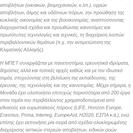
αποβλήτων (οικιακών,
βιομηχανικών, κ.λπ.), υγρών
αποβλήτων, άλμης και υδάτινων πόρων, την
προώθηση της
κυκλικής οικονομίας και της βιοοικονομίας, αναπτύσσοντας
διαχειριστικά σχέδια και προωθώντας καινοτόμες και
πρωτότυπες
τεχνολογίες και τεχνικές, τη διαχείριση λοιπών
περιβαλλοντικών θεμάτων
(π.χ. την αντιμετώπιση της
Κλιματικής Αλλαγής).
Η ΜΠΕΤ συνεργάζεται με πανεπιστήμια, ερευνητικά ιδρύματα,
δημόσιες
αλλά και τοπικές αρχές καθώς και με τον ιδιωτικό
τομέα, στοχεύοντας στη
βελτίωση της εκπαίδευσης, της
έρευνας, της τεχνολογίας και της καινοτομίας.
Μέχρι σήμερα, η
Μονάδα έχει υλοποιήσει επιτυχώς περισσότερα από 200
έργα
στον τομέα του περιβάλλοντος χρηματοδοτούμενα από
εθνικούς και
ευρωπαϊκούς πόρους (LIFE, Horizon Europe,
Erasmus, Prima, Interreg,
EuropeAid, H2020, EΣΠΑ κ.ά.), ενώ
επίσης έχει εκπονήσει μία σειρά από
σχέδια ολοκληρωμένης
διαχείρισης αστικών στερεών αποβλήτων, ειδικών
ροών