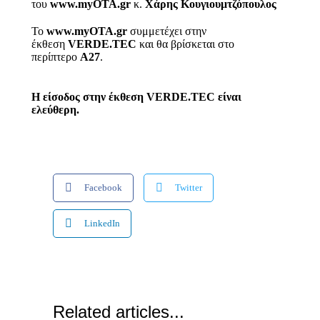
του
www.myOTA.gr
κ.
Χάρης Κουγιουμτζόπουλος
Το
www.myOTA.gr
συμμετέχει στην
έκθεση
VERDE.TEC
και θα βρίσκεται στο
περίπτερο
Α27
.
Η είσοδος στην έκθεση VERDE.TEC είναι
ελεύθερη.
Facebook
Twitter
LinkedIn
Related articles...